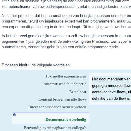
Efficiëntie en snelheid zijn vandaag de dag voor elke onderneming van onmis
Het optimaliseren van uw bedrijfsprocessen, zodat u onnodige kosten kunt ve
Nu is het probleem dat het automatiseren van bedrijfsprocessen een duur en
programmeren, terwijl uw ingehuurde expert wel kan programmeren, maar uw 
een expert op dit gebied erg in de kosten loopt. Dit is spijtig, want uw doel
Is het niet veel gemakkelijker wanneer u zelf uw bedrijfsprocessen kunt au
begonnen we 7 jaar geleden met de ontwikkeling van Processo. Een super e
automatiseren, zonder het gebruik van een enkele programmeercode.
Processo biedt u de volgende voordelen:
10x sneller automatiseren
Het documenteren van a
Automatische fout detectie
geprogrammeerde flows, s
Betaalbaar
aantal actieve flows, 
definitie van de flow i
Centraal beheer van alle flows
Direct aanpasbaar op actuele wensen
Documentatie overbodig
(actieve tabblad)
Eenvoudig overdraagbaar aan collega’s